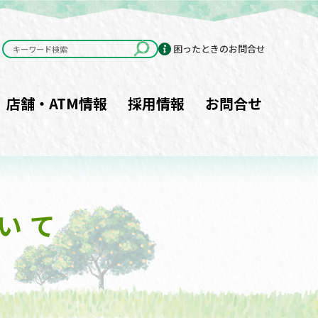
困ったときのお問合せ
店舗・ATM情報
採用情報
お問合せ
いて