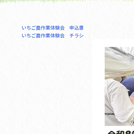
いちご農作業体験会 申込書
いちご農作業体験会 チラシ