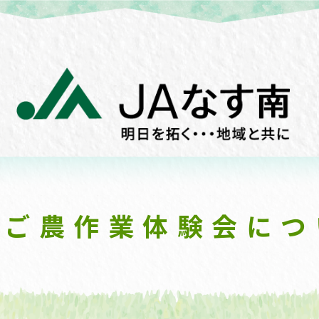
ちご農作業体験会につ